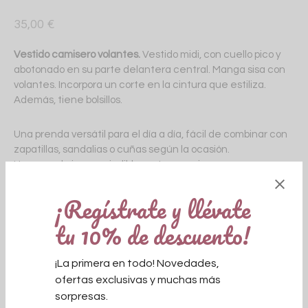
35,00
€
Vestido camisero volantes.
Vestido midi, con cuello pico y
abotonado en su parte delantera central. Manga sisa con
volantes. Incorpora un corte en la cintura que estiliza.
Además, tiene bolsillos.
Una prenda versátil para el día a día, fácil de combinar con
zapatillas, sandalias o cuñas según la ocasión.
Una prenda imprescindible en tu armario que nunca pasa
de moda. Ideal para el día a día y la noche.
¡Regístrate y llévate
Talla única equivalente desde una talla 38 hasta una talla
tu 10% de descuento!
42.
Agotado
¡La primera en todo! Novedades,
ofertas exclusivas y muchas más
sorpresas.