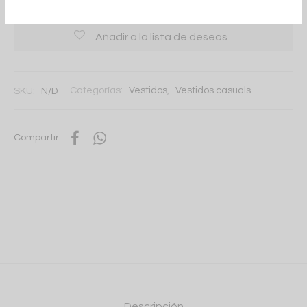
Añadir a la lista de deseos
SKU:
N/D
Categorías:
Vestidos
,
Vestidos casuals
Compartir
Descripción