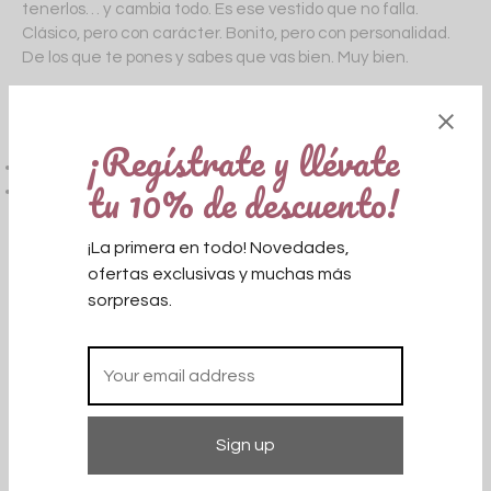
tenerlos… y cambia todo. Es ese vestido que no falla.
Clásico, pero con carácter. Bonito, pero con personalidad.
De los que te pones y sabes que vas bien. Muy bien.
Equivalente tallas:
¡Regístrate y llévate
S/M – 36-38
tu 10% de descuento!
M/L – 40/42
Size
¡La primera en todo! Novedades,
ofertas exclusivas y muchas más
sorpresas.
S
L
Añadir al carrito