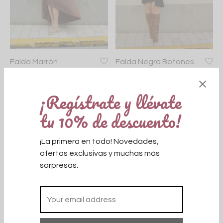
as y camisas
s y pantalones
isetas
lementos para fiesta
plementos
Falda Marrón
Falda Negra Botones
alones
Asimetrica
25,00
€
38,00
€
¡Regístrate y llévate
as
tu 10% de descuento!
s
Stock agotado
ecos
¡La primera en todo! Novedades,
ofertas exclusivas y muchas más
sorpresas.