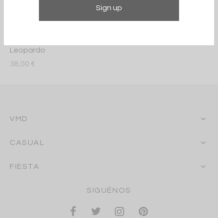
Falda Pantalón
Leopardo
38,00
€
VMD
CASUAL
FIESTA
SIGUÉNOS