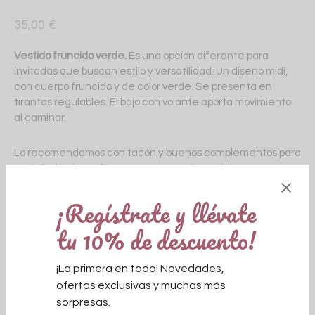
35,00
€
Vestido fruncido verde.
Es una opción diferente para
invitadas que buscan estilo y versatilidad. Un diseño midi,
con cuerpo fruncido y de color verde. Se presenta en
tirantas regulables. El bajo con volante aporta movimiento
al caminar.
Lo recomendamos con tacón y buenos complementos para
ser la invitada perfecta en eventos de noche, pero
también lo vemos ideal con sandalias para el día a día.
¡Regístrate y llévate
Talla única equivalente desde una talla 36 hasta una talla
tu 10% de descuento!
42.
Agotado
¡La primera en todo! Novedades,
ofertas exclusivas y muchas más
sorpresas.