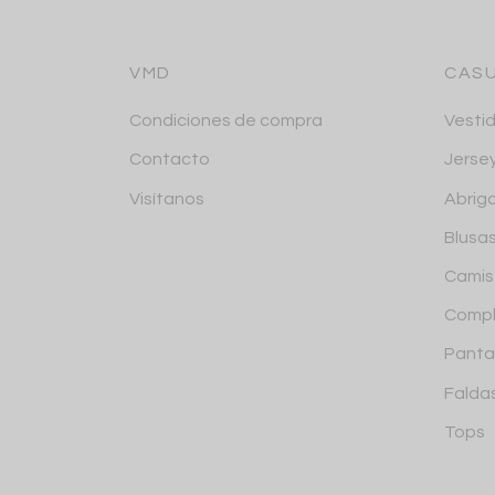
VMD
CAS
Condiciones de compra
Vesti
Contacto
Jerse
Visítanos
Abrig
Blusa
Camis
Comp
Panta
Falda
Tops