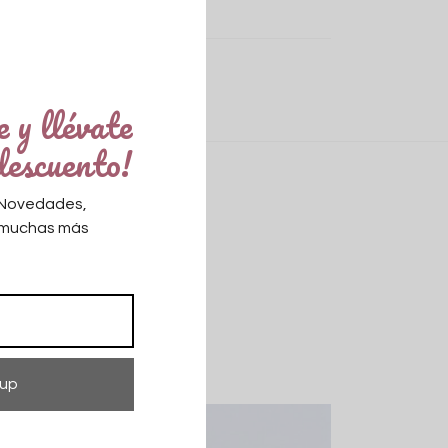
s:
Vestidos
,
Vestidos casuals
 y llévate
descuento!
! Novedades,
y muchas más
Stock agotado