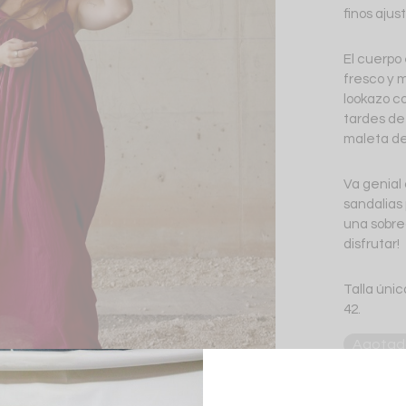
finos ajus
El cuerpo
fresco y 
lookazo c
tardes de 
maleta de
Va genial 
sandalias 
una sobre
disfrutar!
Talla únic
42.
Agotad