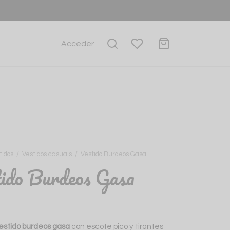
Acceder
tidos
/
Vestidos casuals
/
Vestido Burdeos Gasa
ido Burdeos Gasa
estido burdeos gasa
con escote pico y tirantes