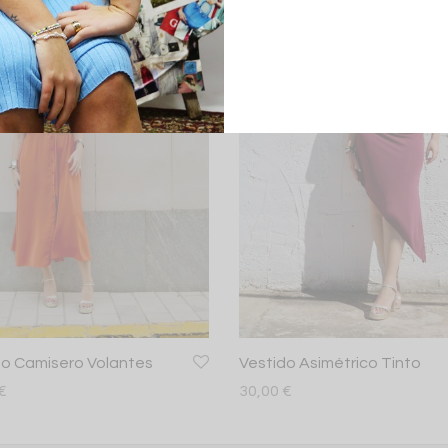
do Camisero Volantes
Vestido Asimétrico Tinto
€
30,00
€
más
Añadir al carrito