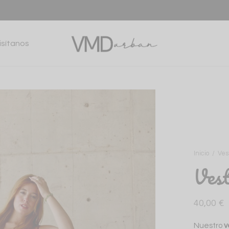
isítanos
Inicio
/
Ves
Vest
40,00
€
Nuestro
v