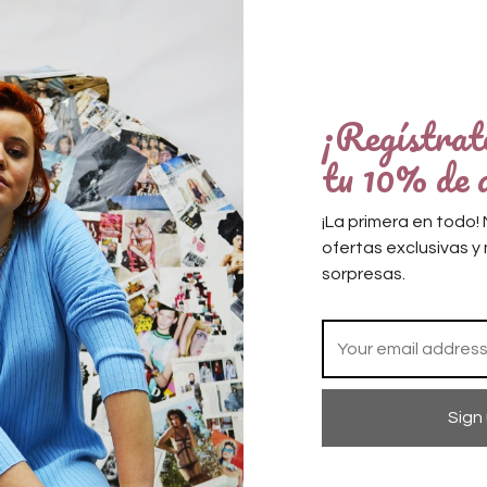
Categoría
Compartir
¡Regístrate
tu 10% de 
0
Descripción
Valoraciones
¡La primera en todo
ofertas exclusivas 
sorpresas.
k agotado