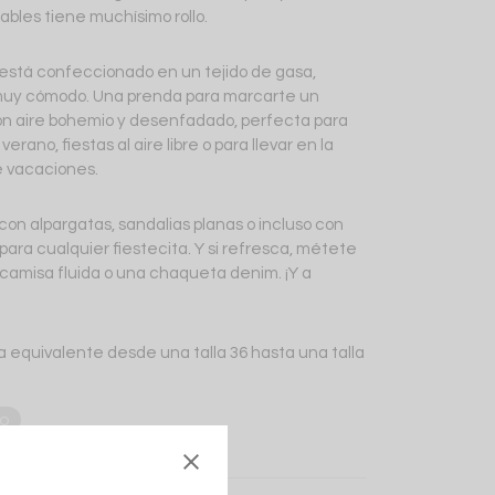
tables tiene muchísimo rollo.
 está confeccionado en un tejido de gasa,
muy cómodo. Una prenda para marcarte un
on aire bohemio y desenfadado, perfecta para
verano, fiestas al aire libre o para llevar en la
 vacaciones.
con alpargatas, sandalias planas o incluso con
para cualquier fiestecita. Y si refresca, métete
camisa fluida o una chaqueta denim. ¡Y a
a equivalente desde una talla 36 hasta una talla
o