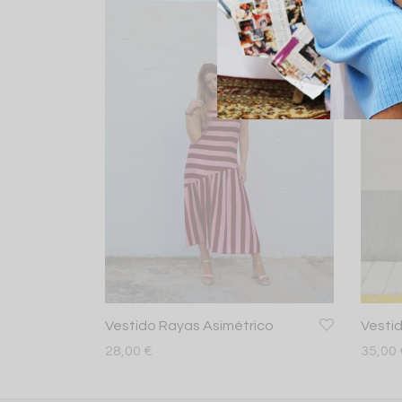
Vestido Rayas Asimétrico
Vesti
28,00
€
35,00
Leer más
Leer 