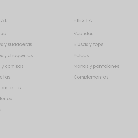
UAL
FIESTA
dos
Vestidos
ys y sudaderas
Blusas y tops
os y chaquetas
Faldas
s y camisas
Monos y pantalones
etas
Complementos
lementos
lones
s