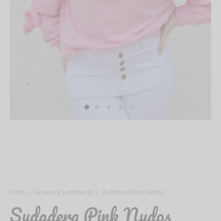
as y camisas
s y pantalones
isetas
lementos para fiesta
plementos
alones
as
s
ecos
Inicio
/
Jerseys y sudaderas
/
Sudadera Pink Nudos
Sudadera Pink Nudos