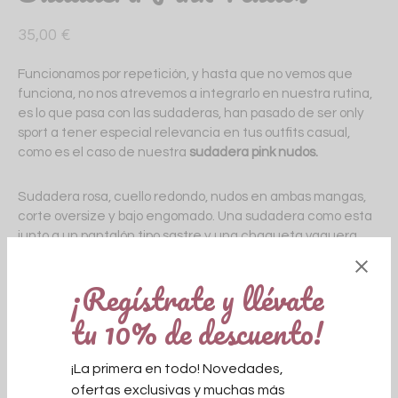
35,00
€
Funcionamos por repetición, y hasta que no vemos que
funciona, no nos atrevemos a integrarlo en nuestra rutina,
es lo que pasa con las sudaderas, han pasado de ser only
sport a tener especial relevancia en tus outfits casual,
como es el caso de nuestra
sudadera pink nudos.
Sudadera rosa, cuello redondo, nudos en ambas mangas,
corte oversize y bajo engomado. Una sudadera como esta
junto a un pantalón tipo sastre y una chaqueta vaquera
será la aliada perfecta para tus días de ofi, combinada con
falda satinada y zapas para tus tardes de solecito, heladito
¡Regístrate y llévate
y shooping.
tu 10% de descuento!
Talla única equivalente desde una talla 34 hasta una talla
42.
¡La primera en todo! Novedades,
ofertas exclusivas y muchas más
Agotado